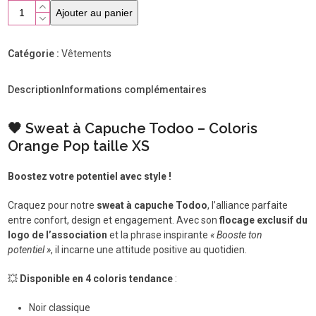
quantité
Ajouter au panier
de
Sweat
shirt
Catégorie :
Vêtements
Todoo
Orange
Description
Informations complémentaires
Pop
taille
XS
🖤 Sweat à Capuche Todoo – Coloris
Orange Pop taille XS
Boostez votre potentiel avec style !
Craquez pour notre
sweat à capuche Todoo
, l’alliance parfaite
entre confort, design et engagement. Avec son
flocage exclusif du
logo de l’association
et la phrase inspirante
« Booste ton
potentiel »
, il incarne une attitude positive au quotidien.
💥
Disponible en 4 coloris tendance
:
Noir classique