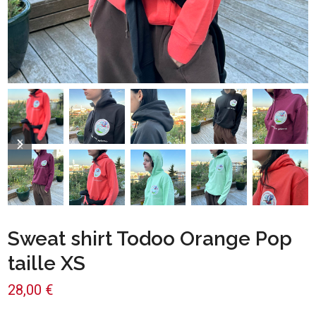
previous
next
slide
slide
Sweat shirt Todoo Orange Pop
taille XS
28,00
€