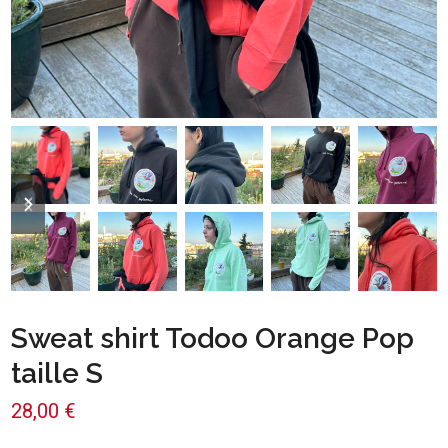
previous
next
slide
slide
Sweat shirt Todoo Orange Pop
taille S
28,00
€