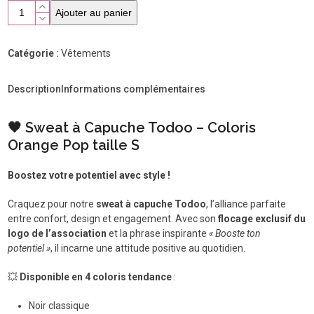
quantité
Ajouter au panier
de
Sweat
shirt
Catégorie :
Vêtements
Todoo
Orange
Description
Informations complémentaires
Pop
taille
S
🖤 Sweat à Capuche Todoo – Coloris
Orange Pop taille S
Boostez votre potentiel avec style !
Craquez pour notre
sweat à capuche Todoo
, l’alliance parfaite
entre confort, design et engagement. Avec son
flocage exclusif du
logo de l’association
et la phrase inspirante
« Booste ton
potentiel »
, il incarne une attitude positive au quotidien.
💥
Disponible en 4 coloris tendance
:
Noir classique