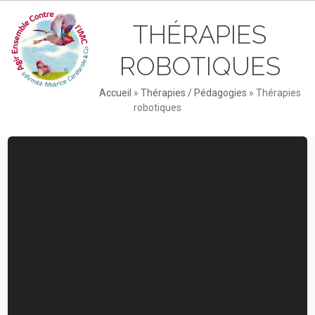
Skip
Open
Close
to
THÉRAPIES
mobile
mobile
content
menu
menu
ROBOTIQUES
Accueil
»
Thérapies / Pédagogies
»
Thérapies
robotiques