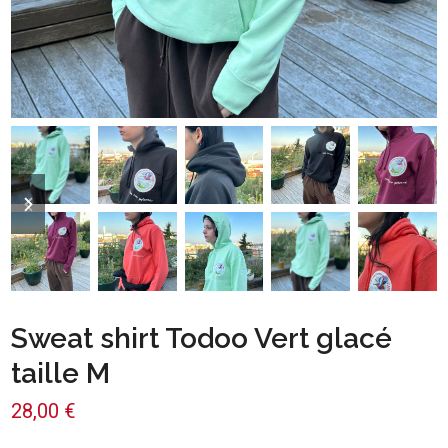
previous
next
slide
slide
Sweat shirt Todoo Vert glacé
taille M
28,00
€