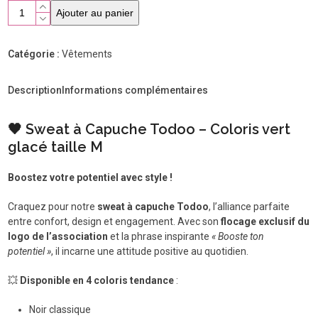
quantité
Ajouter au panier
de
Sweat
shirt
Catégorie :
Vêtements
Todoo
Vert
Description
Informations complémentaires
glacé
taille
M
🖤 Sweat à Capuche Todoo – Coloris vert
glacé taille M
Boostez votre potentiel avec style !
Craquez pour notre
sweat à capuche Todoo
, l’alliance parfaite
entre confort, design et engagement. Avec son
flocage exclusif du
logo de l’association
et la phrase inspirante
« Booste ton
potentiel »
, il incarne une attitude positive au quotidien.
💥
Disponible en 4 coloris tendance
:
Noir classique