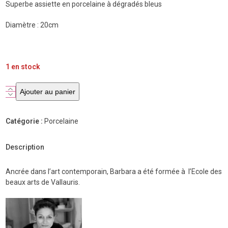
Superbe assiette en porcelaine à dégradés bleus
Diamètre : 20cm
1 en stock
quantité
Ajouter au panier
de
Assiette
Catégorie :
Porcelaine
bleue,
porcelaine
par
Description
la
céramiste
Ancrée dans l’art contemporain, Barbara a été formée à l’Ecole des
Barbara
beaux arts de Vallauris.
Schull