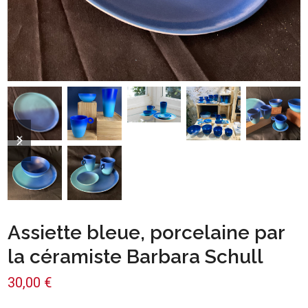
previous
next
slide
slide
Assiette bleue, porcelaine par
la céramiste Barbara Schull
30,00
€