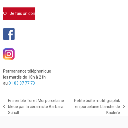
Je fais un don
Permanence téléphonique
les mardis de 18h à 21h
au
01 83 37 77 73
Ensemble Toi et Moi porcelaine
Petite boîte motif graphik
bleue par la céramiste Barbara
en porcelaine blanche de
previous
next
Schull
Kaolin’e
post:
post: