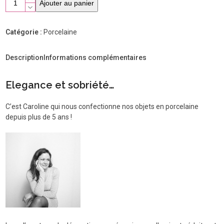
Ajouter au panier
de
tasse
à
Catégorie :
Porcelaine
thé
motif
Description
Informations complémentaires
Graphik
en
porcelaine
Elegance et sobriété…
blanche
de
C’est Caroline qui nous confectionne nos objets en porcelaine
Kaolin'e
depuis plus de 5 ans !