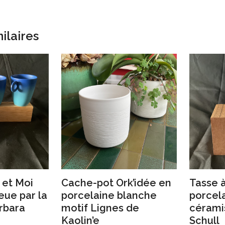
ilaires
 et Moi
Cache-pot Ork’idée en
Tasse à
eue par la
porcelaine blanche
porcela
rbara
motif Lignes de
cérami
Kaolin’e
Schull