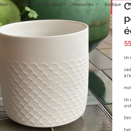
C
ation
Séjours thérapeutiques
Ressources
Boutique
p
é
5
Un 
cach
à l’
mot
Un 
orc
Dim
Fai