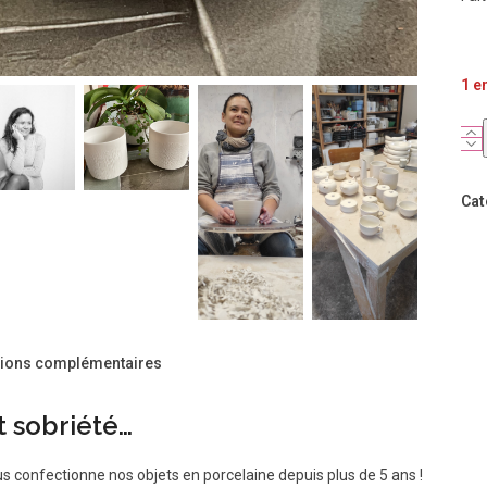
1 e
qua
de
Cac
Cat
pot
Ork
en
por
bla
mot
écai
tions complémentaires
de
Kaol
t sobriété…
us confectionne nos objets en porcelaine depuis plus de 5 ans !