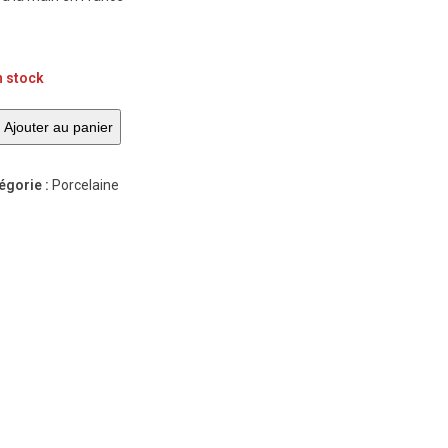
n stock
ntité
Ajouter au panier
he-
égorie :
Porcelaine
'idée
celaine
nche
if
lles
in'e