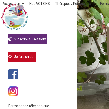
Skip
Association
Nos ACTIONS
Thérapies / Pédagogies
Form
to
content
S'inscrire au sessions
Je fais un don
Permanence téléphonique