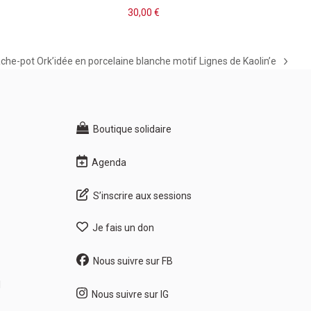
30,00
€
che-pot Ork’idée en porcelaine blanche motif Lignes de Kaolin’e
xt
st:
Boutique solidaire
Agenda
S’inscrire aux sessions
Je fais un don
Nous suivre sur FB
1
Nous suivre sur IG