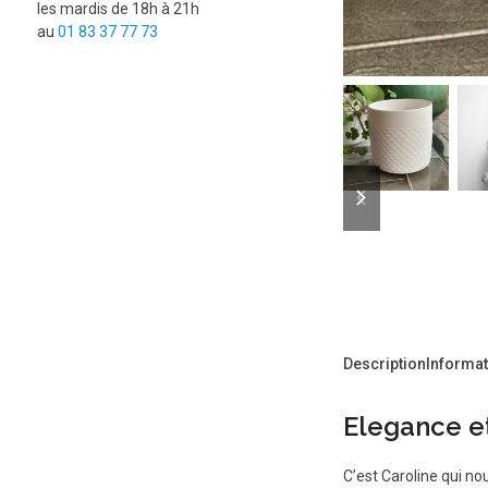
les mardis de 18h à 21h
au
01 83 37 77 73
previous
next
slide
slide
Description
Informa
Elegance e
C’est Caroline qui no