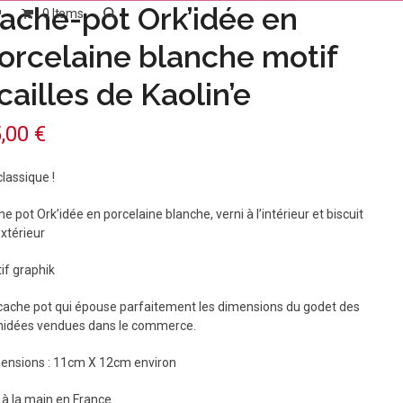
ache-pot Ork’idée en
0 Items
orcelaine blanche motif
cailles de Kaolin’e
5,00
€
classique !
e pot Ork’idée en porcelaine blanche, verni à l’intérieur et biscuit
extérieur
if graphik
cache pot qui épouse parfaitement les dimensions du godet des
hidées vendues dans le commerce.
ensions : 11cm X 12cm environ
t à la main en France