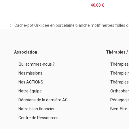
40,00
€
Cache-pot Ork’idée en porcelaine blanche motif herbes folles d
previous
post:
Association
Thérapies 
Qui sommes-nous ?
Thérapies
Nos missions
Thérapie n
Nos ACTIONS
Thérapies
Notre équipe
Orthophon
Décisions de la dernière AG
Pédagogi
Notre bilan financier
Bien-être
Centre de Ressources