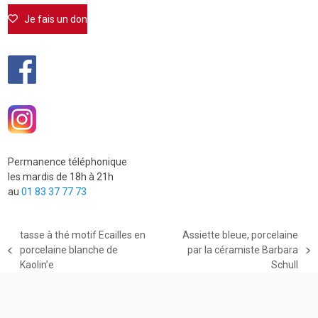
Je fais un don
Permanence téléphonique
les mardis de 18h à 21h
au
01 83 37 77 73
tasse à thé motif Ecailles en
Assiette bleue, porcelaine
porcelaine blanche de
par la céramiste Barbara
previous
next
Kaolin’e
Schull
post:
post: