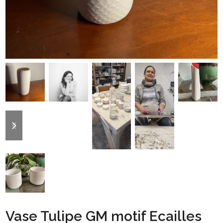
previous
next
slide
slide
Vase Tulipe GM motif Ecailles