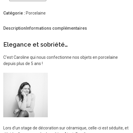
de
Vase
Catégorie :
Porcelaine
Tulipe
GM
motif
Description
Informations complémentaires
Ecailles
en
Elegance et sobriété…
porcelaine
blanche
C’est Caroline qui nous confectionne nos objets en porcelaine
de
depuis plus de 5 ans !
Kaolin'e
(
dernière
pièce)
Lors d’un stage de décoration sur céramique, celle-ci est séduite, et