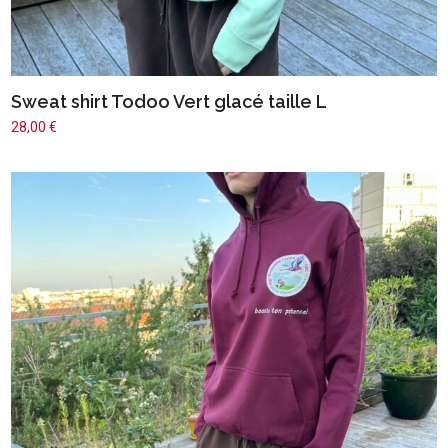
Sweat shirt Todoo Vert glacé taille L
28,00
€