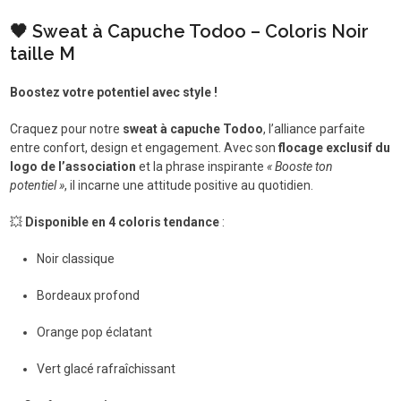
M
🖤 Sweat à Capuche Todoo – Coloris Noir
taille M
Boostez votre potentiel avec style !
Craquez pour notre
sweat à capuche Todoo
, l’alliance parfaite
entre confort, design et engagement. Avec son
flocage exclusif du
logo de l’association
et la phrase inspirante
« Booste ton
potentiel »
, il incarne une attitude positive au quotidien.
💥
Disponible en 4 coloris tendance
:
Noir classique
Bordeaux profond
Orange pop éclatant
Vert glacé rafraîchissant