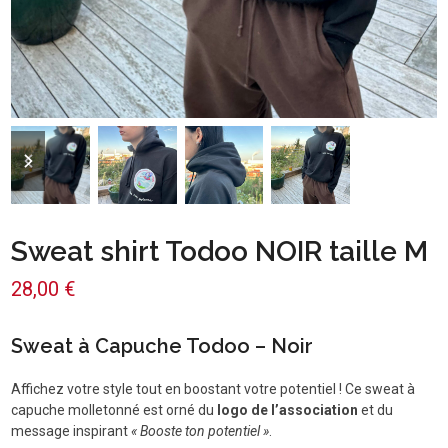
previous
next
slide
slide
Sweat shirt Todoo NOIR taille M
28,00
€
Sweat à Capuche Todoo – Noir
Affichez votre style tout en boostant votre potentiel ! Ce sweat à
capuche molletonné est orné du
logo de l’association
et du
message inspirant
« Booste ton potentiel »
.