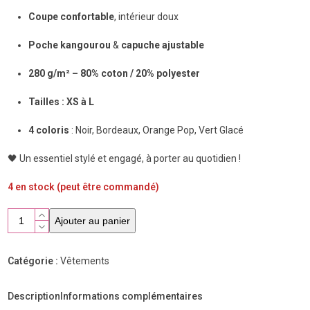
Coupe confortable
, intérieur doux
Poche kangourou
&
capuche ajustable
280 g/m² – 80% coton / 20% polyester
Tailles : XS à L
4 coloris
: Noir, Bordeaux, Orange Pop, Vert Glacé
🖤 Un essentiel stylé et engagé, à porter au quotidien !
4 en stock (peut être commandé)
quantité
Ajouter au panier
de
Sweat
shirt
Catégorie :
Vêtements
Todoo
NOIR
Description
Informations complémentaires
taille