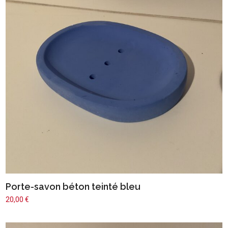
Porte-savon béton teinté bleu
20,00
€