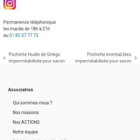
Permanence téléphonique
les mardis de 18h à 21h
au
01 83 37 77 73
Pochette feuille de Ginkgo
Pochette éventail bleu
previous
next
imperméabilisée pour savon
imperméabilisée pour savon
post:
post:
Association
Qui sommes-nous ?
Nos missions
Nos ACTIONS
Notre équipe