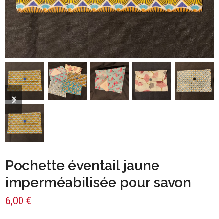
previous
next
slide
slide
Pochette éventail jaune
imperméabilisée pour savon
6,00
€