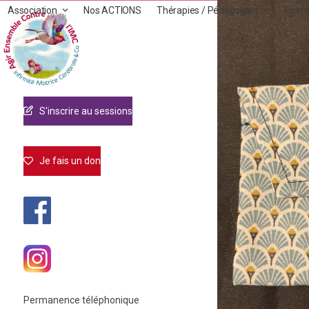
Skip
Association
Nos ACTIONS
Thérapies / Pédagogies
Form
to
content
S'inscrire au sessions
Je fais un don
Permanence téléphonique