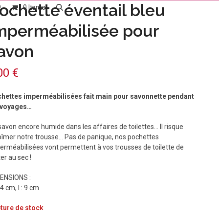
ochette éventail bleu
0 Items
mperméabilisée pour
avon
,00
€
hettes imperméabilisées fait main pour savonnette pendant
 voyages…
savon encore humide dans les affaires de toilettes… Il risque
bîmer notre trousse… Pas de panique, nos pochettes
erméabilisées vont permettent à vos trousses de toilette de
er au sec !
ENSIONS :
14 cm, l : 9 cm
ture de stock