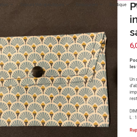
P
ation
Séjours thérapeutiques
Ressources
Boutique
i
s
6
Poc
les
Un 
d’a
imp
rest
DIM
L : 
Rup