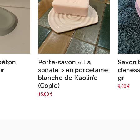
béton
Porte-savon « La
Savon b
ir
spirale » en porcelaine
d’ânes
blanche de Kaolin’e
gr
(Copie)
9,00
€
15,00
€