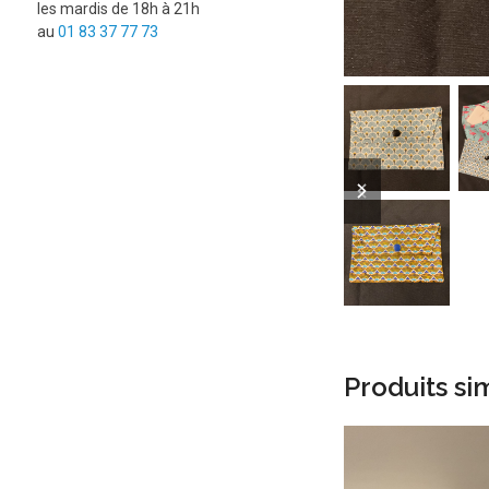
les mardis de 18h à 21h
au
01 83 37 77 73
previous
next
slide
slide
Produits sim