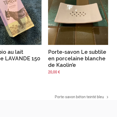
io au lait
Porte-savon Le subtile
se LAVANDE 150
en porcelaine blanche
de Kaolin’e
20,00
€
Porte-savon béton teinté bleu
next
post: