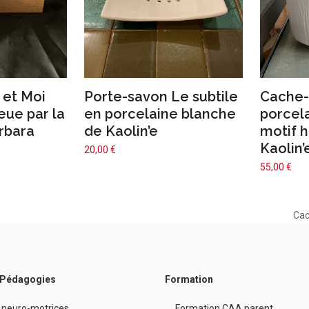
 et Moi
Porte-savon Le subtile
Cache-
eue par la
en porcelaine blanche
porcel
rbara
de Kaolin’e
motif h
Kaolin’
20,00
€
55,00
€
Cac
nex
pos
/ Pédagogies
Formation
 neuro-motrices
Formation CAA parent