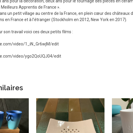
 ans pour la décoration, deux ans pour le tournage des pièces en céramiqu
Meilleurs Apprentis de France ».
 dans un petit village au centre de la France, en plein cœur des châteaux 
ons en France et à l’étranger (Stockholm en 2012, New York en 2017).
r son travail voici ces deux petits films :
ube.com/video/1_iN_Gr6wjM/edit
ube.com/video/ygo2QoUQJ04/edit
ilaires