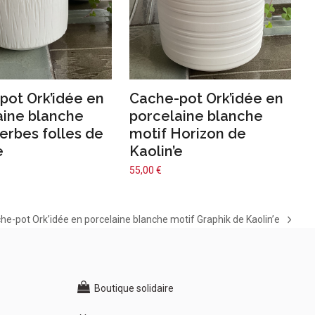
pot Ork’idée en
Cache-pot Ork’idée en
aine blanche
porcelaine blanche
erbes folles de
motif Horizon de
e
Kaolin’e
55,00
€
he-pot Ork’idée en porcelaine blanche motif Graphik de Kaolin’e
t
t:
Boutique solidaire