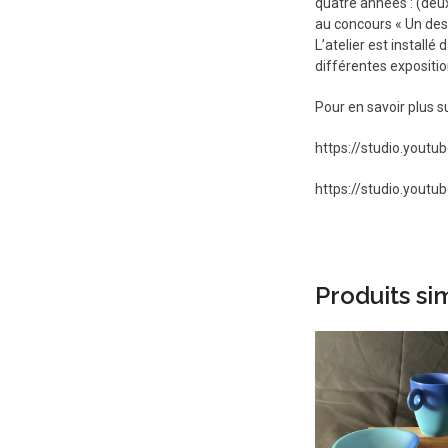
quatre années : (deux
au concours « Un des 
L’atelier est installé
différentes expositi
Pour en savoir plus su
https://studio.yout
https://studio.yout
Produits sim