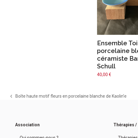
Ensemble Toi
porcelaine bl
céramiste Ba
Schull
40,00
€
Boîte haute motif fleurs en porcelaine blanche de Kaolin’e
previous
post:
Association
Thérapies 
Qui sommes-nous ?
Thérapies