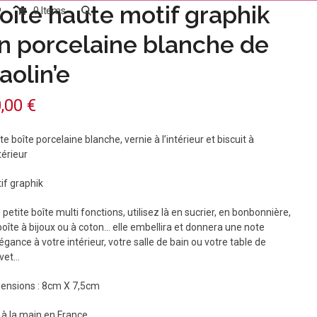
oîte haute motif graphik
0 Items
n porcelaine blanche de
aolin’e
0,00
€
te boîte porcelaine blanche, vernie à l’intérieur et biscuit à
térieur
if graphik
 petite boîte multi fonctions, utilisez là en sucrier, en bonbonnière,
boîte à bijoux ou à coton… elle embellira et donnera une note
légance à votre intérieur, votre salle de bain ou votre table de
vet…
ensions : 8cm X 7,5cm
t à la main en France