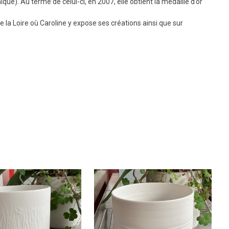
e). Au terme de celui-ci, en 2007, elle obtient la médaille d’or
de la Loire où Caroline y expose ses créations ainsi que sur