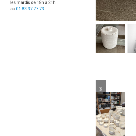
les mardis de 18h à 21h
au
01 83 37 77 73
previous
next
slide
slide