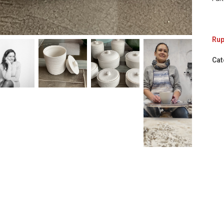
Rup
Cat