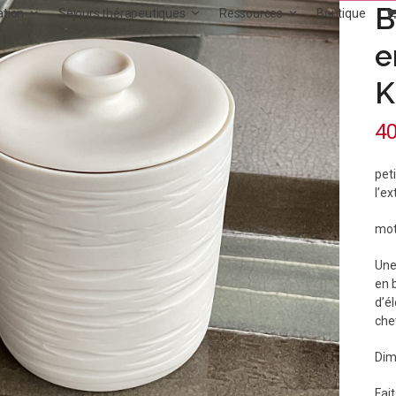
B
ation
Séjours thérapeutiques
Ressources
Boutique
e
K
4
peti
l’ex
mot
Une
en 
d’é
che
Dim
Fai