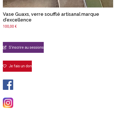
Vase Guaxs, verre soufflé artisanal marque
d’excellence
100,00
€
S'inscrire au sessions
Je fais un don