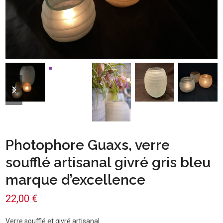
previous
next
slide
slide
Photophore Guaxs, verre
soufflé artisanal givré gris bleu
marque d’excellence
22,00
€
Verre soufflé et givré artisanal