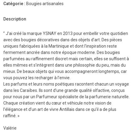
Catégorie :
Bougies artisanales
parfumée
d'exception
Calebasse
Description
dorée
de
” J’ai créé la marque YSNAY en 2013 pour embellir votre quotidien
Martinique
avec des bougies décoratives dans des objets d’art. Des pièces
Ysnay
uniques fabriquées à la Martinique et dont l’inspiration reste
fermement ancrée dans notre époque moderne. Des bougies
parfumées au raffinement discret mais certain, elles se suffisent à
elles mêmes et s’intègrent dans une philosophie du peu, mais du
mieux. De beaux objets qui vous accompagneront longtemps, car
vous pouvez les recharger à l’envie.
Les parfums et leurs noms poétiques racontent chacun un voyage
dans les Caraïbes. Ils sont d’une grande qualité olfactive, conçus
pour nous par un Parfumeur spécialiste de la parfumerie naturelle.
Chaque création vient du cœur et véhicule notre vision de
l’élégance et d’un art de vivre Antillais dans ce qu’il a de plus
raffiné. »
Valérie