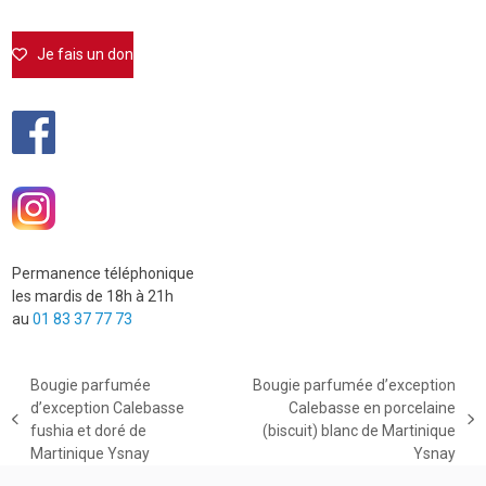
Je fais un don
Permanence téléphonique
les mardis de 18h à 21h
au
01 83 37 77 73
Bougie parfumée
Bougie parfumée d’exception
d’exception Calebasse
Calebasse en porcelaine
previous
next
fushia et doré de
(biscuit) blanc de Martinique
post:
post:
Martinique Ysnay
Ysnay