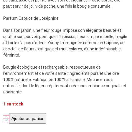
La calebasse est peinte avec soin et élégance. Toute dorée, elle
peut servir de joli vide poche, une fois la bougie consumée.
Parfum Caprice de Joséphine
Dans son jardin, une fleur rouge, impose son élégante beauté et
souffle son pouvoir poétique. L’hibiscus, fleur simple et belle, fragile
et forte n’a pas d’odeur, Ysnay l’a imaginée comme un Caprice, un
cocktail de fleurs exotiques et multicolores, d’une indéfinissable
féminité.
Bougie écologique et rechargeable, respectueuse de
l’environnement et de votre santé : ingrédients purs et une cire
100% naturelle. Fabrication 100 % artisanale. Mèche en bois
naturelle, dont le léger crépitement crée une ambiance originale et
apaisante
1 en stock
quantité
Ajouter au panier
de
Bougie