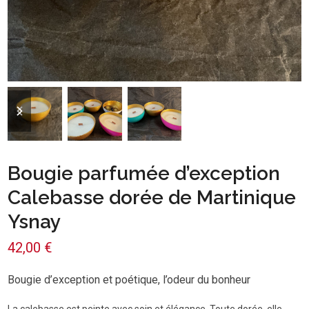
previous
next
slide
slide
Bougie parfumée d’exception
Calebasse dorée de Martinique
Ysnay
42,00
€
Bougie d’exception et poétique, l’odeur du bonheur