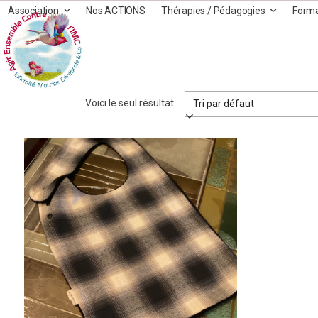
Skip
Association
Nos ACTIONS
Thérapies / Pédagogies
Form
to
content
Voici le seul résultat