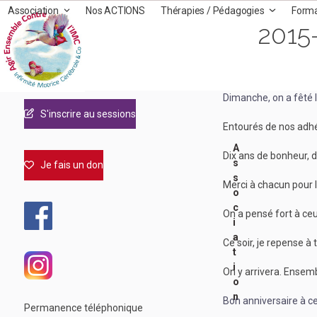
Skip
Association
Nos ACTIONS
Thérapies / Pédagogies
Form
to
2015
content
Dimanche, on a fêté l
S'inscrire au sessions
Entourés de nos adhér
A
Dix ans de bonheur, de
s
Je fais un don
s
Merci à chacun pour l
o
c
On a pensé fort à ceux
i
a
Ce soir, je repense à t
t
i
On y arrivera. Ensemb
o
n
Bon anniversaire à c
Permanence téléphonique