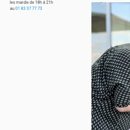
les mardis de 18h à 21h
Q
au
01 83 37 77 73
u
i
s
o
m
m
e
s
-
n
o
u
s
?
N
o
s
m
i
s