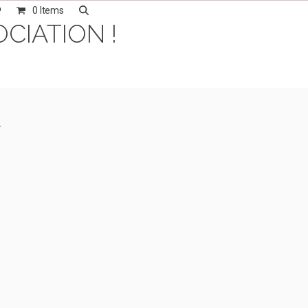
0 Items
OCIATION !
.